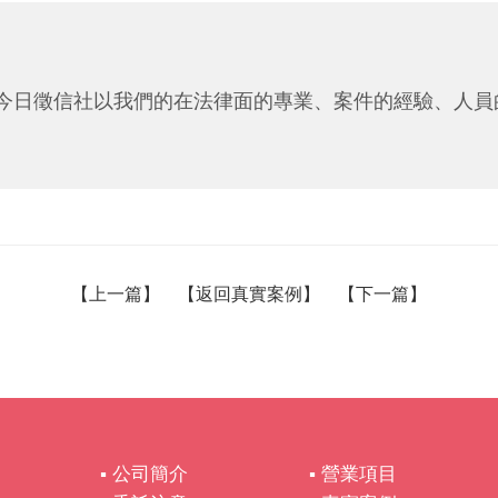
今日徵信社以我們的在法律面的專業、案件的經驗、人員
【
上一篇
】 【
返回真實案例
】 【
下一篇
】
▪ 公司簡介
▪ 營業項目