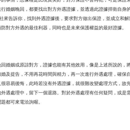
進行婚姻晚回，都要找出對方外遇證據，並透過此證據捍衛自身
信社來告訴你，找到外遇證據後，要求對方做出保證，並成立和解
預防對方外遇的最佳利器，同時也是未來保護權益的最好證據。
挽回婚姻或原諒對方，證據也能有其他效用，像是上述所說的，
離婚及提告，不用再花時間與精力，再一次進行外遇處理，確保
又很容易後悔，此時若沒有外遇證據，就很難改變處理方式，故
的外遇處理中，留下一個退路。對於外遇處理有任何疑問，或是
問題都可來電洽詢喔。