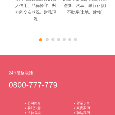
、消
人信用、品德操守、對
證券、汽車、銀行存款)
、軍
方的交友狀況、財務現
不動產(土地、建物)
、法
況
財產)
24H服務電話
0800-777-779
▪ 公司簡介
▪ 營業項目
▪ 委託注意
▪ 真實案例
▪ 法律常識
▪ 聯絡我們