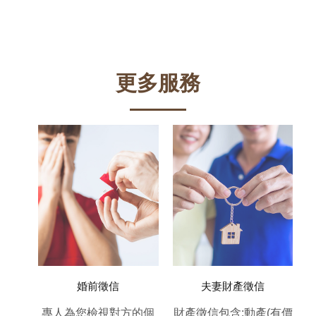
更多服務
紛)
婚前徵信
夫妻財產徵信
遊、租
專人為您檢視對方的個
財產徵信包含:動產(有價