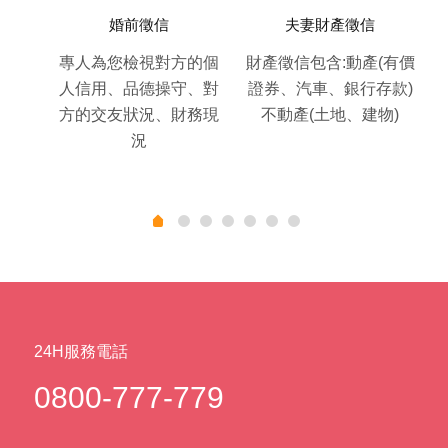
紛)
婚前徵信
夫妻財產徵信
遊、租
專人為您檢視對方的個
財產徵信包含:動產(有價
、消
人信用、品德操守、對
證券、汽車、銀行存款)
、軍
方的交友狀況、財務現
不動產(土地、建物)
、法
況
財產)
24H服務電話
0800-777-779